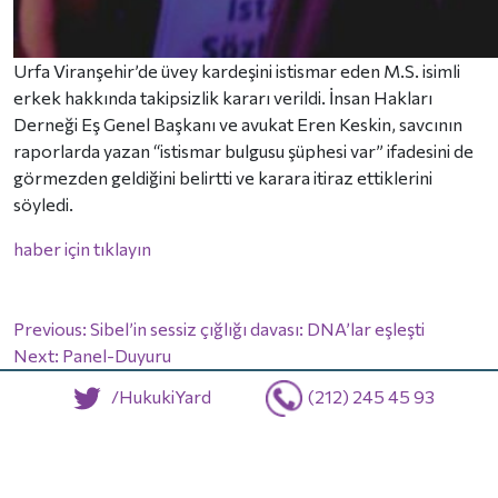
Urfa Viranşehir’de üvey kardeşini istismar eden M.S. isimli
erkek hakkında takipsizlik kararı verildi. İnsan Hakları
Derneği Eş Genel Başkanı ve avukat Eren Keskin, savcının
raporlarda yazan “istismar bulgusu şüphesi var” ifadesini de
görmezden geldiğini belirtti ve karara itiraz ettiklerini
söyledi.
haber için tıklayın
Yazı
Previous:
Sibel’in sessiz çığlığı davası: DNA’lar eşleşti
Next:
Panel-Duyuru
gezinmesi
/HukukiYard
(212) 245 45 93